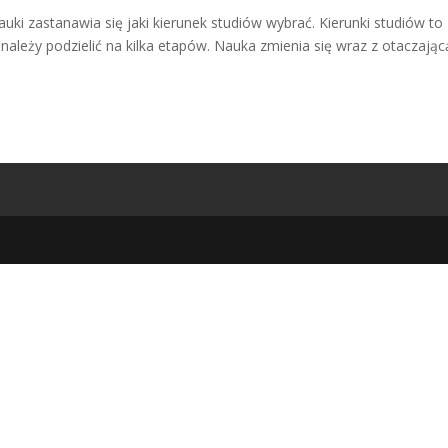
auki zastanawia się jaki kierunek studiów wybrać. Kierunki studiów to
leży podzielić na kilka etapów. Nauka zmienia się wraz z otaczając