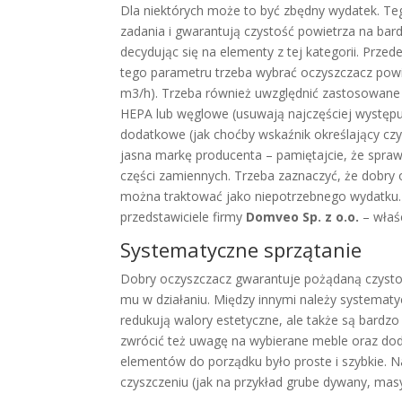
Dla niektórych może to być zbędny wydatek. Te
zadania i gwarantują czystość powietrza na ba
decydując się na elementy z tej kategorii. Prz
tego parametru trzeba wybrać oczyszczacz powi
m3/h). Trzeba również uwzględnić zastosowane 
HEPA lub węglowe (usuwają najczęściej występu
dodatkowe (jak choćby wskaźnik określający czy
jasna markę producenta – pamiętajcie, że spra
części zamiennych. Trzeba zaznaczyć, że dobry 
można traktować jako niepotrzebnego wydatku
przedstawiciele firmy
Domveo Sp. z o.o.
– właś
Systematyczne sprzątanie
Dobry oczyszczacz gwarantuje pożądaną czystość
mu w działaniu. Między innymi należy systematyc
redukują walory estetyczne, ale także są bard
zwrócić też uwagę na wybierane meble oraz dod
elementów do porządku było proste i szybkie. Na
czyszczeniu (jak na przykład grube dywany, masy