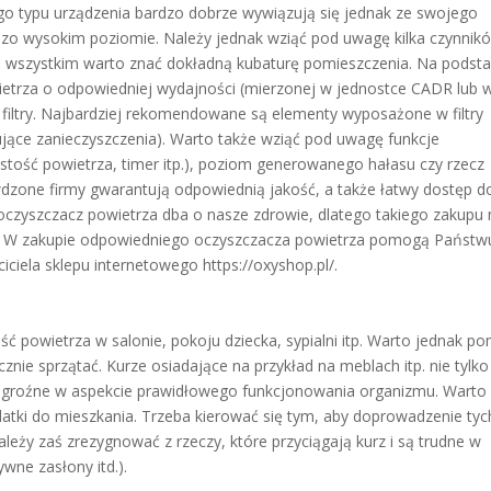
go typu urządzenia bardzo dobrze wywiązują się jednak ze swojego
rdzo wysokim poziomie. Należy jednak wziąć pod uwagę kilka czynnik
ede wszystkim warto znać dokładną kubaturę pomieszczenia. Na podst
etrza o odpowiedniej wydajności (mierzonej w jednostce CADR lub 
filtry. Najbardziej rekomendowane są elementy wyposażone w filtry
jące zanieczyszczenia). Warto także wziąć pod uwagę funkcje
stość powietrza, timer itp.), poziom generowanego hałasu czy rzecz
wdzone firmy gwarantują odpowiednią jakość, a także łatwy dostęp d
oczyszczacz powietrza dba o nasze zdrowie, dlatego takiego zakupu 
. W zakupie odpowiedniego oczyszczacza powietrza pomogą Państw
ciciela sklepu internetowego https://oxyshop.pl/.
 powietrza w salonie, pokoju dziecka, sypialni itp. Warto jednak p
znie sprzątać. Kurze osiadające na przykład na meblach itp. nie tylko
zo groźne w aspekcie prawidłowego funkcjonowania organizmu. Warto
atki do mieszkania. Trzeba kierować się tym, aby doprowadzenie tyc
leży zaś zrezygnować z rzeczy, które przyciągają kurz i są trudne w
wne zasłony itd.).