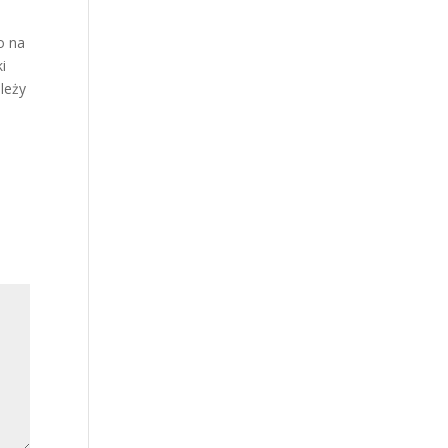
o na
i
leży